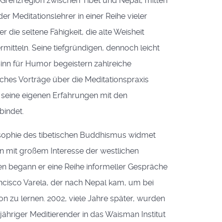
Grenzregion zwischen Tibet und Nepal, mitten
r Meditationslehrer in einer Reihe vieler
r die seltene Fähigkeit, die alte Weisheit
rmitteln. Seine tiefgründigen, dennoch leicht
Sinn für Humor begeistern zahlreiche
hes Vorträge über die Meditationspraxis
 seine eigenen Erfahrungen mit den
bindet.
sophie des tibetischen Buddhismus widmet
en mit großem Interesse der westlichen
en begann er eine Reihe informeller Gespräche
cisco Varela, der nach Nepal kam, um bei
n zu lernen. 2002, viele Jahre später, wurden
ähriger Meditierender in das Waisman Institut