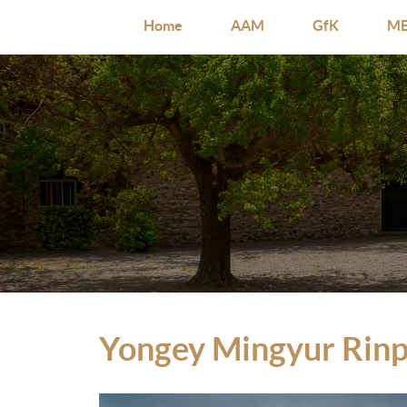
Home
AAM
GfK
MB
Yongey Mingyur Rin