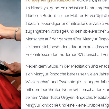
Yongey Mingyur Rinpoche
wurde 1975 in der 
im Himalaya, geboren und ist ein herausragende
Tibetisch Buddhistischer Meister. Er verfügt übe
Tibets in lebendiger und mitreißender Art zu ve
zugänglichen Vorträge und sein spielerischer 
Menschen auf der ganzen Welt. Mingyur Rinpoc
zeichnen sich besonders dadurch aus, dass er
Erkenntnissen der modernen Wissenschaft ver
Neben dem Studium der Meditation und Philo
sich Mingyur Rinpoche bereits seit vielen Jahr
Wissenschaft und Psychologie. In jungen Jahr
mit dem berühmten Neurowissenschaftler Fran
seinem Vater, Tulku Urgyen Rinpoche, Meditatio
Mingyur Rinpoche und eine kleine Gruppe langj