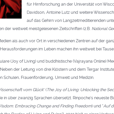
für Hirnforschung an der Universität von Wis
Davidson, Antoine Lutz und weitere Wissensch
auf das Gehirn von Langzeitmeditierenden unte
der weltweit meistgelesenen Zeitschriften (z.B.
National Ge
Medien als auch vor Ort in verschiedenen Zentren auf der gan
Herausforderungen im Leben machen ihn weltweit bei Tausen
ulare (Joy of Living) und buddhistische (Vajrayana Online) 
Neben der Leitung von drei Klöstern und dem Tergar Institu
en Schulen, Frauenförderung, Umwelt und Medizin.
issenschaft vom Glück
” (
The Joy of Living: Unlocking the Se
e in über zwanzig Sprachen übersetzt. Rinpoche’s neueste Bü
Wisdom: Embracing Change and Finding Freedom
) und “
Auf d