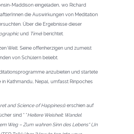
consin-Maddison eingeladen, wo Richard
aftlerInnen die Auswirkungen von Meditation
rsuchten. Über die Ergebnisse dieser
ographic
und
Time
) berichtet.
zen Welt. Seine offenherzigen und zumeist
den von Schülern beliebt.
Meditationsprogramme anzubieten und startete
te in Kathmandu, Nepal, umfasst Rinpoches
cret and Science of Happiness
) erschien auf
cher sind “ “
Heitere Weisheit: Wandel
em Weg – Zum wahren Sinn des Lebens“ („In