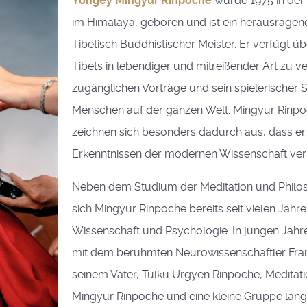
Yongey Mingyur Rinpoche
wurde 1975 in der 
im Himalaya, geboren und ist ein herausragende
Tibetisch Buddhistischer Meister. Er verfügt übe
Tibets in lebendiger und mitreißender Art zu ve
zugänglichen Vorträge und sein spielerischer 
Menschen auf der ganzen Welt. Mingyur Rinpoc
zeichnen sich besonders dadurch aus, dass er
Erkenntnissen der modernen Wissenschaft ver
Neben dem Studium der Meditation und Philo
sich Mingyur Rinpoche bereits seit vielen Jahr
Wissenschaft und Psychologie. In jungen Jahr
mit dem berühmten Neurowissenschaftler Fran
seinem Vater, Tulku Urgyen Rinpoche, Meditatio
Mingyur Rinpoche und eine kleine Gruppe langj