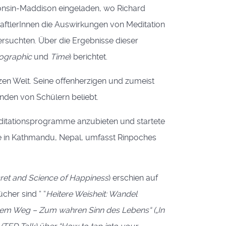
consin-Maddison eingeladen, wo Richard
aftlerInnen die Auswirkungen von Meditation
rsuchten. Über die Ergebnisse dieser
ographic
und
Time
) berichtet.
zen Welt. Seine offenherzigen und zumeist
den von Schülern beliebt.
Meditationsprogramme anzubieten und startete
te in Kathmandu, Nepal, umfasst Rinpoches
cret and Science of Happiness
) erschien auf
cher sind “ “
Heitere Weisheit: Wandel
em Weg – Zum wahren Sinn des Lebens“ („In