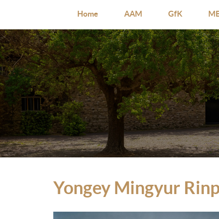
Home
AAM
GfK
MB
Yongey Mingyur Rin