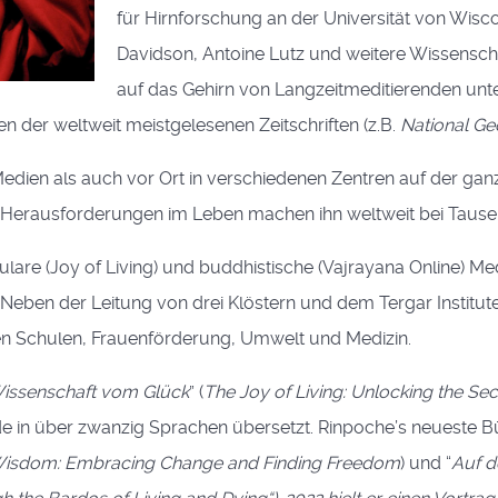
für Hirnforschung an der Universität von Wis
Davidson, Antoine Lutz und weitere Wissensch
auf das Gehirn von Langzeitmeditierenden unte
der weltweit meistgelesenen Zeitschriften (z.B.
National Ge
Medien als auch vor Ort in verschiedenen Zentren auf der gan
Herausforderungen im Leben machen ihn weltweit bei Tausen
ulare (Joy of Living) und buddhistische (Vajrayana Online) 
Neben der Leitung von drei Klöstern und dem Tergar Institu
en Schulen, Frauenförderung, Umwelt und Medizin.
issenschaft vom Glück
” (
The Joy of Living: Unlocking the Se
e in über zwanzig Sprachen übersetzt. Rinpoche’s neueste Bü
Wisdom: Embracing Change and Finding Freedom
) und “
Auf d