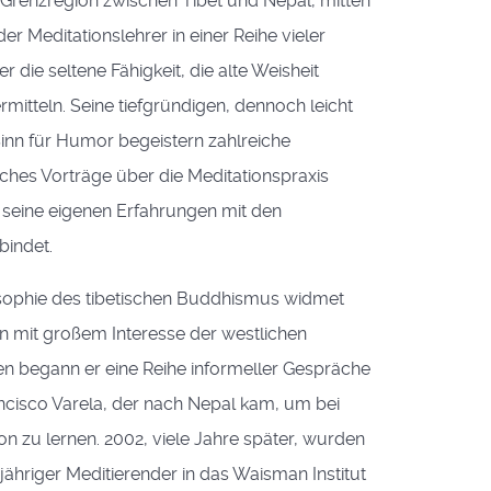
Grenzregion zwischen Tibet und Nepal, mitten
r Meditationslehrer in einer Reihe vieler
r die seltene Fähigkeit, die alte Weisheit
rmitteln. Seine tiefgründigen, dennoch leicht
Sinn für Humor begeistern zahlreiche
hes Vorträge über die Meditationspraxis
 seine eigenen Erfahrungen mit den
bindet.
sophie des tibetischen Buddhismus widmet
en mit großem Interesse der westlichen
en begann er eine Reihe informeller Gespräche
cisco Varela, der nach Nepal kam, um bei
n zu lernen. 2002, viele Jahre später, wurden
ähriger Meditierender in das Waisman Institut